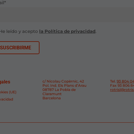
il*
He leído y acepto
la Política de privacidad
.
gales
c/ Nicolau Copèrnic, 42
Tel.
93 804 0
Pol. Ind. Els Plans d’Arau
Fax 93 806 8
08787 La Pobla de
rotrisl@rotri
okies (UE)
Claramunt
Barcelona
ivacidad