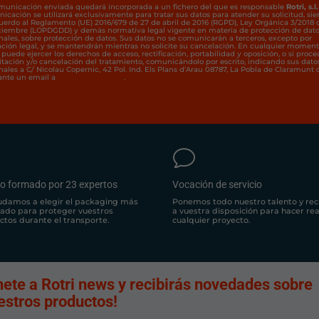
municación enviada quedará incorporada a un fichero del que es responsable
Rotri, s.l.
icación se utilizará exclusivamente para tratar sus datos para atender su solicitud, si
uerdo al Reglamento (UE) 2016/679 de 27 de abril de 2016 (RGPD), Ley Orgánica 3/2018 
ciembre (LOPDGDD) y demás normativa legal vigente en materia de protección de dat
nales, sobre protección de datos. Sus datos no se comunicarán a terceros, excepto por
ación legal, y se mantendrán mientras no solicite su cancelación. En cualquier momen
puede ejercer los derechos de acceso, rectificación, portabilidad y oposición, o si proce
mitación y/o cancelación del tratamiento, comunicándolo por escrito, indicando sus dato
nales a C/ Nicolau Copernic, 42 Pol. Ind. Els Plans d’Arau 08787, La Pobla de Claramunt 
nte un email a
rotrisl@rotrisl.com
.
v
o formado por 23 expertos
Vocación de servicio
udamos a elegir el packaging más
Ponemos todo nuestro talento y rec
ado para proteger vuestros
a vuestra disposición para hacer re
ctos durante el transporte.
cualquier proyecto.
nete a Rotri news y recibirás novedades sobre
estros productos!