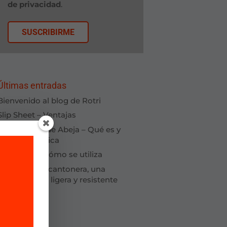
de privacidad
.
Últimas entradas
Bienvenido al blog de Rotri
Slip Sheet – Ventajas
Cartón Nido de Abeja – Qué es y
cómo se fabrica
Slip Sheet – Cómo se utiliza
Cubrepalet y cantonera, una
combinación ligera y resistente