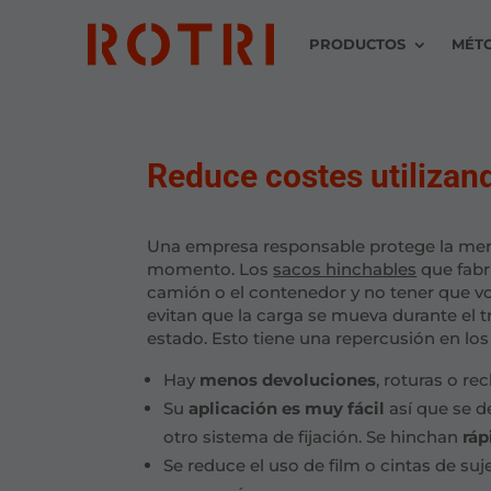
PRODUCTOS
MÉT
Reduce costes utilizan
Una empresa responsable protege la merc
momento. Los
sacos hinchables
que fabr
camión o el contenedor y no tener que vo
evitan que la carga se mueva durante el t
estado. Esto tiene una repercusión en los
Hay
menos devoluciones
, roturas o r
Su
aplicación es muy fácil
así que se d
otro sistema de fijación. Se hinchan
rá
Se reduce el uso de film o cintas de s