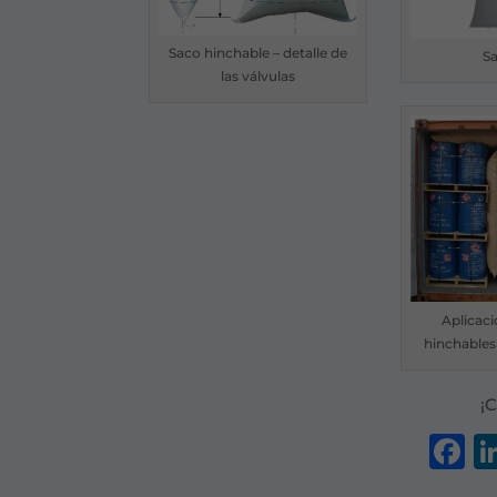
Saco hinchable – detalle de
S
las válvulas
Aplicac
hinchables
¡
F