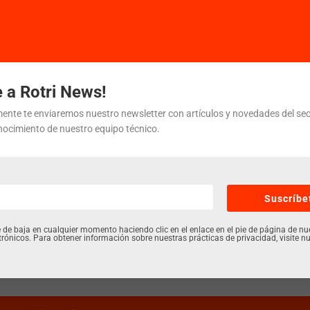
frecer las mejores experiencias, utilizamos tecnologías como las cookies pa
nar y/o acceder a la información del dispositivo. El consentimiento de esta
ogías nos permitirá procesar datos como el comportamiento de navegaci
r nuestra web. No consentir o retirar el consentimiento, puede afectar
odemos ayudarte? Contáctanos
vamente a ciertas características y funciones.
 a Rotri News!
ente te enviaremos nuestro newsletter con artículos y novedades del sec
Aceptar
Denegar
Ver preferenci
bre (obligatorio)
nocimiento de nuestro equipo técnico.
Política de cookies
Política de privacidad
Aviso legal
fono (obligatorio)
Suscríbe
 de baja en cualquier momento haciendo clic en el enlace en el pie de página de nu
trónicos. Para obtener información sobre nuestras prácticas de privacidad, visite nu
eo electrónico (obligatorio)