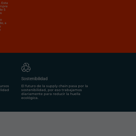
. Esta
empre
de 5
os
to
de, a
s
o
Sostenibilidad
El futuro de la supply chain pasa por la
ursos
sostenibilidad, por eso trabajamos
alidad
diariamente para reducir la huella
ecológica.