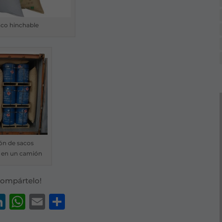
aco hinchable
ión de sacos
 en un camión
Compártelo!
acebook
LinkedIn
WhatsApp
Email
Compartir