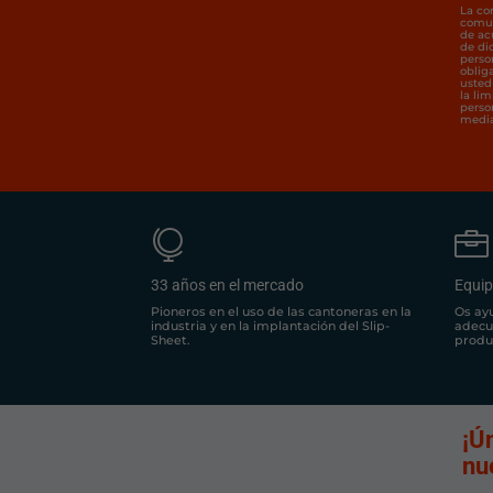
La co
comun
de ac
de di
perso
oblig
usted 
la li
perso
media


33 años en el mercado
Equip
Pioneros en el uso de las cantoneras en la
Os ay
industria y en la implantación del Slip-
adecu
Sheet.
produ
¡Ú
nu