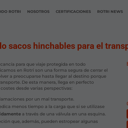
ODO ROTRI
NOSOTROS
CERTIFICACIONES
ROTRI NEWS
do sacos hinchables para el trans
ancía para que viaje protegida en todo
icamos en Rotri son una forma segura de cerrar el
lver a preocuparse hasta llegar al destino porque
ransporte. De esta manera, llega en perfecto
 costes desde varias perspectivas:
eclamaciones por un mal transporte.
edica menos tiempo a la carga que si se utilizase
pidamente
a través de una válvula en una esquina.
ujeción que, además, pueden estropear algunas