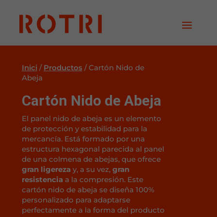
Inici
/
Productos
/
Cartón Nido de
Abeja
Cartón Nido de Abeja
El panel nido de abeja es un elemento
de protección y estabilidad para la
mercancía. Está formado por una
estructura hexagonal parecida al panel
de una colmena de abejas, que ofrece
gran ligereza
y, a su vez,
gran
resistencia
a la compresión. Este
cartón nido de abeja se diseña 100%
personalizado para adaptarse
perfectamente a la forma del producto