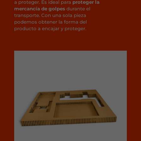
a proteger. Es ideal para
proteger la
mercancía de golpes
durante el
transporte. Con una sola pieza
podemos obtener la forma del
producto a encajar y proteger.