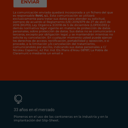
La comunicación enviada quedará incorporada a un fichero del que
es responsable
Rotri, s.l.
. Esta comunicación se utilizará
exclusivamente para tratar sus datos para atender su solicitud,
siempre de acuerdo al Reglamento (UE) 2016/679 de 27 de abril de
2016 (RGPD), Ley Orgánica 3/2018 de 5 de diciembre (LOPDGDD) y
demás normativa legal vigente en materia de protección de datos
personales, sobre protección de datos. Sus datos no se comunicarán a
terceros, excepto por obligación legal, y se mantendrán mientras no
solicite su cancelación. En cualquier momento usted puede ejercer
los derechos de acceso, rectificación, portabilidad y oposición, o si
procede, a la limitación y/o cancelación del tratamiento,
comunicándolo por escrito, indicando sus datos personales a C/
Nicolau Copernic, 42 Pol. Ind. Els Plans d’Arau 08787, La Pobla de
Claramunt o mediante un email a
rotrisl@rotrisl.com
.

33 años en el mercado
Pioneros en el uso de las cantoneras en la industria y en la
implantación del Slip-Sheet.