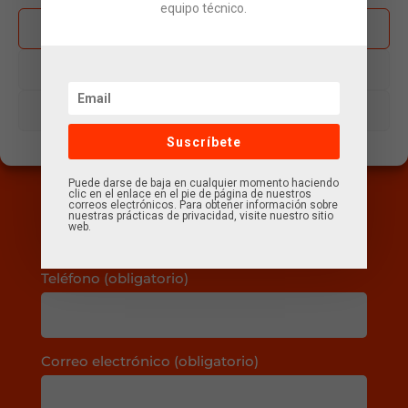
equipo técnico.
Aceptar
Denegar
¿Podemos ayudarte?
Ver preferencias
Contáctanos
Suscríbete
Política de cookies
Política de privacidad
Aviso legal
Puede darse de baja en cualquier momento haciendo
Nombre (obligatorio)
clic en el enlace en el pie de página de nuestros
correos electrónicos. Para obtener información sobre
nuestras prácticas de privacidad, visite nuestro sitio
web.
Teléfono (obligatorio)
Correo electrónico (obligatorio)