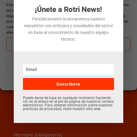
Para ofrecer las mejores experiencias, utilizamos tecnologías como
¡Únete a Rotri News!
las cookies para almacenar y/o acceder a la información del
dispositivo. El consentimiento de estas tecnologías nos permitirá
Periódicamente te enviaremos nuestro
procesar datos como el comportamiento de navegación y mejorar
newsletter con artículos y novedades del sector
nuestra web. No consentir o retirar el consentimiento, puede
afectar negativamente a ciertas características y funciones.
en base al conocimiento de nuestro equipo
Cartón Nido de Abeja
técnico.
Aceptar
Denegar
Ver preferencias
Política de cookies
Política de privacidad
Aviso legal
Suscríbete
¿Podemos ayudarte?
Puede darse de baja en cualquier momento haciendo
clic en el enlace en el pie de página de nuestros correos
electrónicos. Para obtener información sobre nuestras
prácticas de privacidad, visite nuestro sitio web.
Contáctanos
Nombre (obligatorio)