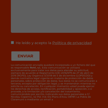
He leído y acepto la
Política de privacidad
La comunicación enviada quedará incorporada a un fichero del que
es responsable
Rotri, s.l.
. Esta comunicación se utilizará
exclusivamente para tratar sus datos para atender su solicitud,
siempre de acuerdo al Reglamento (UE) 2016/679 de 27 de abril de
2016 (RGPD), Ley Orgánica 3/2018 de 5 de diciembre (LOPDGDD) y
demás normativa legal vigente en materia de protección de datos
personales, sobre protección de datos. Sus datos no se comunicarán a
terceros, excepto por obligación legal, y se mantendrán mientras no
solicite su cancelación. En cualquier momento usted puede ejercer
los derechos de acceso, rectificación, portabilidad y oposición, o si
procede, a la limitación y/o cancelación del tratamiento,
comunicándolo por escrito, indicando sus datos personales a C/
Nicolau Copernic, 42 Pol. Ind. Els Plans d’Arau 08787, La Pobla de
Claramunt o mediante un email a
rotrisl@rotrisl.com
.