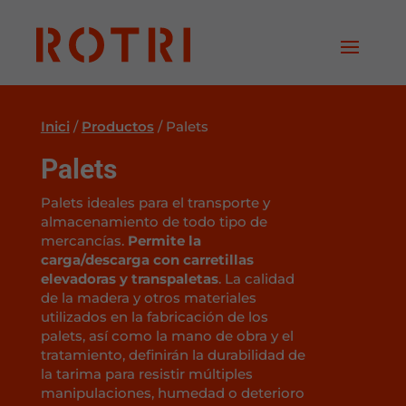
Inici
/
Productos
/
Palets
Palets
Palets ideales para el transporte y
almacenamiento de todo tipo de
mercancías.
Permite la
carga/descarga con carretillas
elevadoras y transpaletas
. La calidad
de la madera y otros materiales
utilizados en la fabricación de los
palets, así como la mano de obra y el
tratamiento, definirán la durabilidad de
la tarima para resistir múltiples
manipulaciones, humedad o deterioro