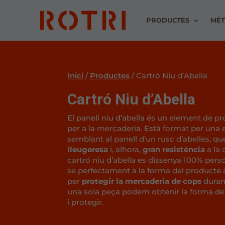
PRODUCTES
MÈT
Inici
/
Productes
/
Cartró Niu d’Abella
Cartró Niu d’Abella
El panell niu d’abella és un element de pro
per a la mercaderia. Està format per una
semblant al panell d’un rusc d’abelles, qu
lleugeresa
i, alhora,
gran resistència
a la
cartró niu d’abella es dissenya 100% pers
se perfectament a la forma del producte a
per
protegir la mercaderia de cops
duran
una sola peça podem obtenir la forma de
i protegir.