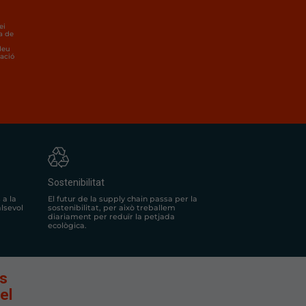
ei
a de
deu
lació
Sostenibilitat
El futur de la supply chain passa per la
 a la
sostenibilitat, per això treballem
alsevol
diariament per reduïr la petjada
ecològica.
ls
el