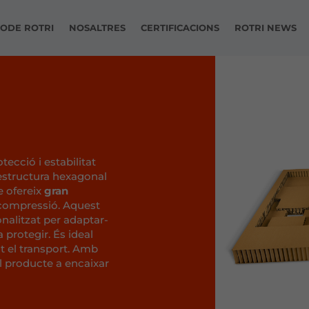
ODE ROTRI
NOSALTRES
CERTIFICACIONS
ROTRI NEWS
tecció i estabilitat
 estructura hexagonal
e ofereix
gran
 compressió. Aquest
onalitzat per adaptar-
 protegir. És ideal
t el transport. Amb
l producte a encaixar