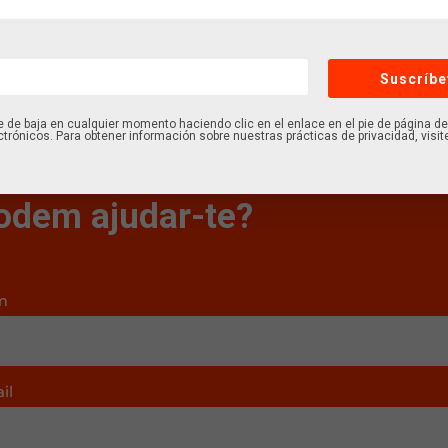
Política de cookies
Política de privacitat
Avís legal
Palets
Suscríbe
 de baja en cualquier momento haciendo clic en el enlace en el pie de página d
ctrónicos. Para obtener información sobre nuestras prácticas de privacidad, visit
odem ajudar-te?
m
il