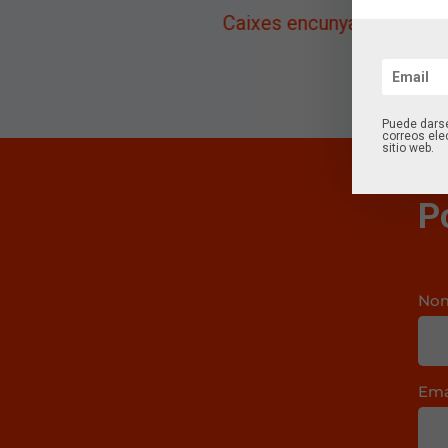
Caixes encunyades
Puede darse
correos ele
sitio web.
P
No
Ema