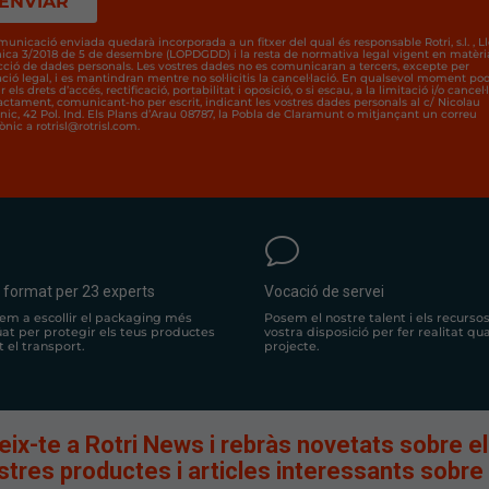
municació enviada quedarà incorporada a un fitxer del qual és responsable Rotri, s.l. , Ll
ica 3/2018 de 5 de desembre (LOPDGDD) i la resta de normativa legal vigent en matèri
cció de dades personals. Les vostres dades no es comunicaran a tercers, excepte per
ació legal, i es mantindran mentre no sol·licitis la cancel·lació. En qualsevol moment po
r els drets d’accés, rectificació, portabilitat i oposició, o si escau, a la limitació i/o cancel·
ractament, comunicant-ho per escrit, indicant les vostres dades personals al c/ Nicolau
nic, 42 Pol. Ind. Els Plans d’Arau 08787, la Pobla de Claramunt o mitjançant un correu
ònic a rotrisl@rotrisl.com.
v
 format per 23 experts
Vocació de servei
dem a escollir el packaging més
Posem el nostre talent i els recursos
at per protegir els teus productes
vostra disposició per fer realitat qu
 el transport.
projecte.
eix-te a Rotri News i rebràs novetats sobre e
stres productes i articles interessants sobre 