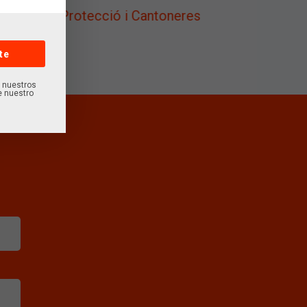
Perfils de Protecció i Cantoneres
te
e nuestros
e nuestro