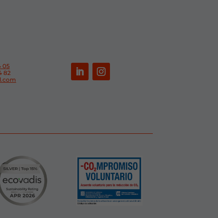
4 05
4 82
sl.com