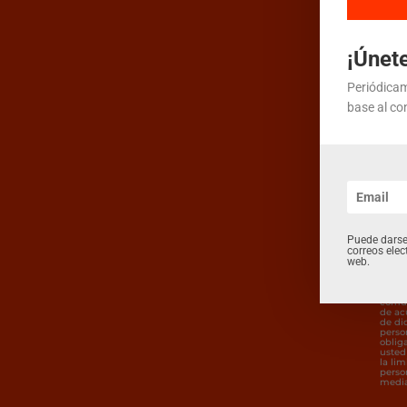
tecnol
mejora
negati
¡Únete
Periódicam
base al co
H
Puede darse
correos elec
web.
La co
comun
de ac
de di
perso
oblig
usted 
la li
perso
media