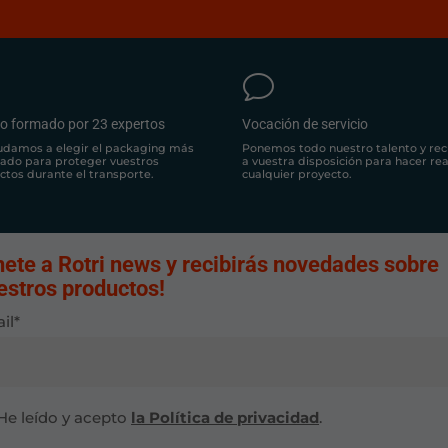
v
o formado por 23 expertos
Vocación de servicio
udamos a elegir el packaging más
Ponemos todo nuestro talento y rec
ado para proteger vuestros
a vuestra disposición para hacer re
ctos durante el transporte.
cualquier proyecto.
nete a Rotri news y recibirás novedades sobre
estros productos!
il*
He leído y acepto
la Política de privacidad
.