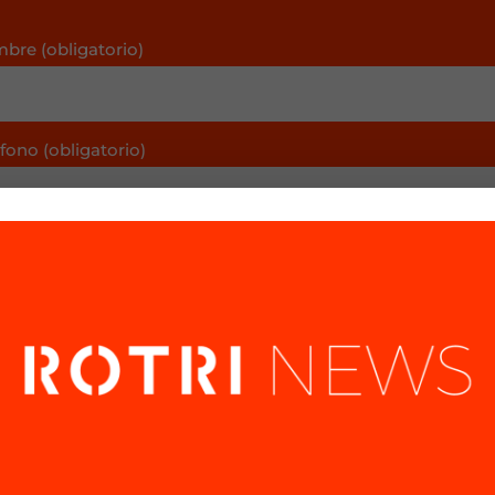
bre (obligatorio)
fono (obligatorio)
eo electrónico (obligatorio)
nto (obligatorio)
Gestionar el consentimiento de las cookies
saje (opcional)
frecer las mejores experiencias, utilizamos tecnologías como las cookies pa
nar y/o acceder a la información del dispositivo. El consentimiento de esta