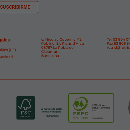
gales
c/ Nicolau Copèrnic, 42
Tel.
93 804 0
Pol. Ind. Els Plans d’Arau
Fax 93 806 8
08787 La Pobla de
rotrisl@rotri
okies (UE)
Claramunt
Barcelona
ivacidad