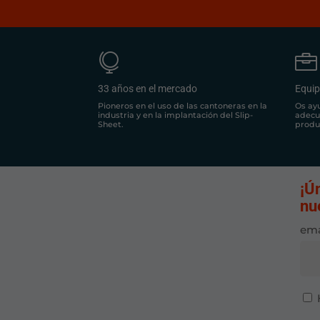


33 años en el mercado
Equip
Pioneros en el uso de las cantoneras en la
Os ay
industria y en la implantación del Slip-
adecu
Sheet.
produ
¡Ú
nu
ema