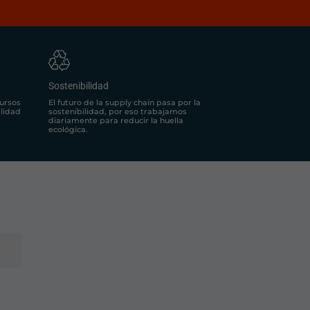
Sostenibilidad
El futuro de la supply chain pasa por la
ursos
sostenibilidad, por eso trabajamos
alidad
diariamente para reducir la huella
ecológica.