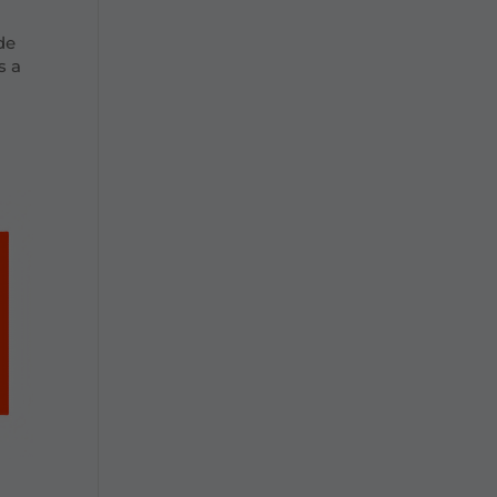
de
s a