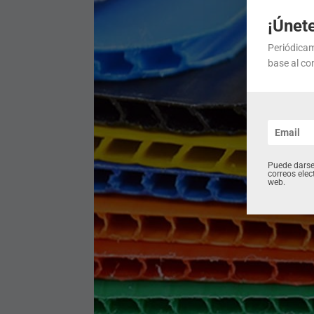
negati
¡Únete
Periódicam
base al co
Puede darse
correos elec
web.