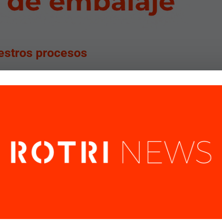
estros procesos
ción del cliente y una forma de asegurarnos esta misión es
 Por ello implantamos un sistema de gestión de la Calidad
cientemente nos hemos adaptado a...
Gestionar el consentimiento de las cookies
frecer las mejores experiencias, utilizamos tecnologías como las cookies pa
nar y/o acceder a la información del dispositivo. El consentimiento de esta
ogías nos permitirá procesar datos como el comportamiento de navegaci
r nuestra web. No consentir o retirar el consentimiento, puede afectar