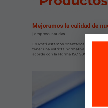
Mejoramos la calidad de nu
|
empresa
,
noticias
En Rotri estamos orientados a la satisfac
tener una estricta normativa de calidad.
acorde con la Norma ISO 9001:2008 y re
Para o
almace
tecnol
mejora