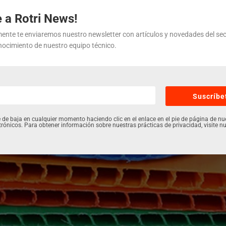
vamente a ciertas características y funciones.
 a Rotri News!
ente te enviaremos nuestro newsletter con artículos y novedades del sec
Aceptar
Denegar
Ver preferenci
nocimiento de nuestro equipo técnico.
Política de cookies
Política de privacidad
Aviso legal
Suscríbe
 de baja en cualquier momento haciendo clic en el enlace en el pie de página de nu
trónicos. Para obtener información sobre nuestras prácticas de privacidad, visite nu