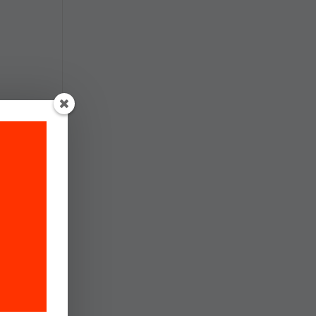
ra
s
ón y