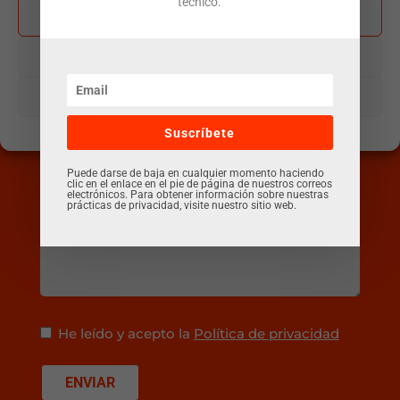
técnico.
Asunto (obligatorio)
Aceptar
Denegar
Mensaje (opcional)
Ver preferencias
Política de cookies
Política de privacidad
Aviso legal
Suscríbete
Puede darse de baja en cualquier momento haciendo
clic en el enlace en el pie de página de nuestros correos
electrónicos. Para obtener información sobre nuestras
prácticas de privacidad, visite nuestro sitio web.
He leído y acepto la
Política de privacidad