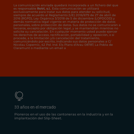
La comunicación enviada quedará incorporada a un fichero del que
es responsable
Rotri, s.l.
. Esta comunicación se utilizará
exclusivamente para tratar sus datos para atender su solicitud,
siempre de acuerdo al Reglamento (UE) 2016/679 de 27 de abril de
2016 (RGPD), Ley Orgánica 3/2018 de 5 de diciembre (LOPDGDD) y
demás normativa legal vigente en materia de protección de datos
personales, sobre protección de datos. Sus datos no se comunicarán a
terceros, excepto por obligación legal, y se mantendrán mientras no
solicite su cancelación. En cualquier momento usted puede ejercer
los derechos de acceso, rectificación, portabilidad y oposición, o si
procede, a la limitación y/o cancelación del tratamiento,
comunicándolo por escrito, indicando sus datos personales a C/
Nicolau Copernic, 42 Pol. Ind. Els Plans d’Arau 08787, La Pobla de
Claramunt o mediante un email a
rotrisl@rotrisl.com
.

33 años en el mercado
Pioneros en el uso de las cantoneras en la industria y en la
implantación del Slip-Sheet.