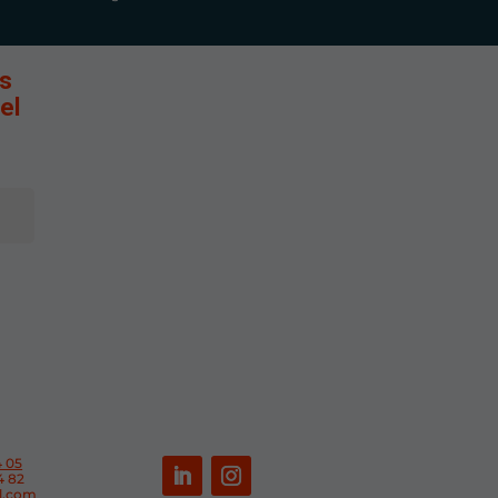
ls
el
4 05
4 82
sl.com