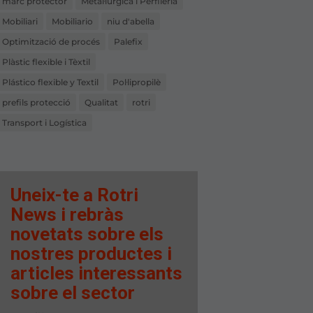
marc protector
Metal·lúrgica i Perfileria
Mobiliari
Mobiliario
niu d'abella
Optimització de procés
Palefix
Plàstic flexible i Tèxtil
Plástico flexible y Textil
Pol·lipropilè
prefils protecció
Qualitat
rotri
Transport i Logística
Uneix-te a Rotri
News i rebràs
novetats sobre els
nostres productes i
articles interessants
sobre el sector