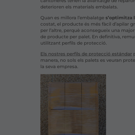
cantoneres tenen la avantatge de repartir 
deterioren els materials embalats.
Quan es millora l’embalatge
s’optimitza
costat, el producte és més fàcil d’apilar gr
per l’altre, perquè aconsegueix una major
de producte per palet. En definitiva, remun
utilitzant perfils de protecció.
Els nostres perfils de protecció estándar
p
manera, no sols els palets es veuran prot
la seva empresa.