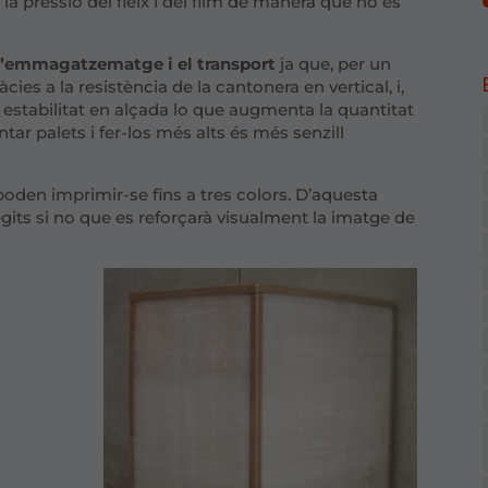
la pressió del fleix i del film de manera que no es
 l’emmagatzematge i el transport
ja que, per un
àcies a la resistència de la cantonera en vertical, i,
 estabilitat en alçada lo que augmenta la quantitat
tar palets i fer-los més alts és més senzill
oden imprimir-se fins a tres colors. D’aquesta
egits si no que es reforçarà visualment la imatge de