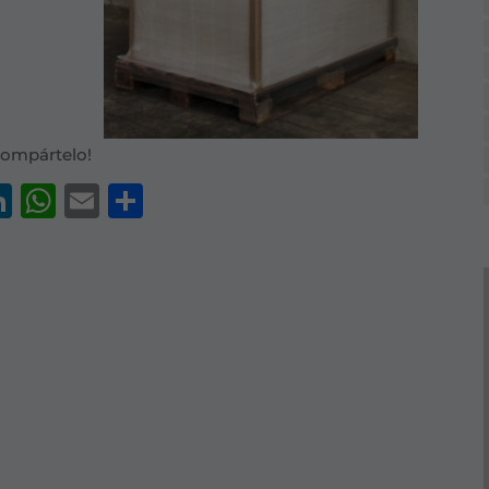
Compártelo!
acebook
LinkedIn
WhatsApp
Email
Comparteix