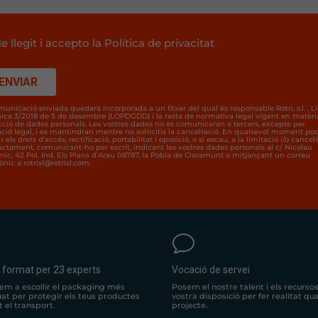
e llegit i accepto la Política de privacitat
municació enviada quedarà incorporada a un fitxer del qual és responsable Rotri, s.l. , Ll
ica 3/2018 de 5 de desembre (LOPDGDD) i la resta de normativa legal vigent en matèri
cció de dades personals. Les vostres dades no es comunicaran a tercers, excepte per
ació legal, i es mantindran mentre no sol·licitis la cancel·lació. En qualsevol moment po
r els drets d’accés, rectificació, portabilitat i oposició, o si escau, a la limitació i/o cancel·
ractament, comunicant-ho per escrit, indicant les vostres dades personals al c/ Nicolau
nic, 42 Pol. Ind. Els Plans d’Arau 08787, la Pobla de Claramunt o mitjançant un correu
ònic a rotrisl@rotrisl.com.
v
 format per 23 experts
Vocació de servei
dem a escollir el packaging més
Posem el nostre talent i els recursos
at per protegir els teus productes
vostra disposició per fer realitat qu
 el transport.
projecte.