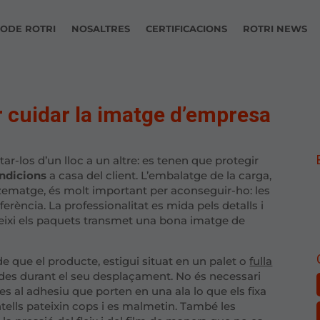
ODE ROTRI
NOSALTRES
CERTIFICACIONS
ROTRI NEWS
r cuidar la imatge d’empresa
r-los d’un lloc a un altre: es tenen que protegir
ondicions
a casa del client. L’embalatge de la carga,
ematge, és molt important per aconseguir-ho: les
erència. La professionalitat es mida pels detalls i
ixi els paquets transmet una bona imatge de
e que el producte, estigui situat en un palet o
fulla
ades durant el seu desplaçament. No és necessari
es al adhesiu que porten en una ala lo que els fixa
ntells pateixin cops i es malmetin. També les