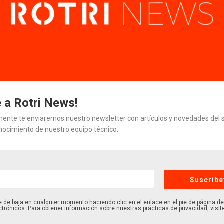
Gestionar el consentimiento de las cookies
frecer las mejores experiencias, utilizamos tecnologías como las cookies pa
nar y/o acceder a la información del dispositivo. El consentimiento de esta
ogías nos permitirá procesar datos como el comportamiento de navegaci
r nuestra web. No consentir o retirar el consentimiento, puede afectar
vamente a ciertas características y funciones.
e a Rotri News!
ente te enviaremos nuestro newsletter con artículos y novedades del 
Aceptar
Denegar
Ver preferenci
nocimiento de nuestro equipo técnico.
Política de cookies
Política de privacitat
Avís legal
dem ajudar-te?
Suscríbe
 de baja en cualquier momento haciendo clic en el enlace en el pie de página d
m
ctrónicos. Para obtener información sobre nuestras prácticas de privacidad, visit