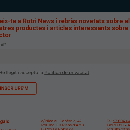
eix-te a Rotri News i rebràs novetats sobre e
stres productes i articles interessants sobre 
ctor
il*
He llegit i accepto la
Política de privacitat
gals
c/ Nicolau Copèrnic, 42
Tel.
93 804 0
Pol. Ind. Els Plans d’Arau
Fax 93 806 8
08787 La Pobla de
rotrisl@rotri