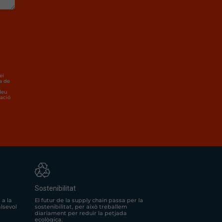
ei
a de
deu
lació
Sostenibilitat
El futur de la supply chain passa per la
 a la
sostenibilitat, per això treballem
alsevol
diariament per reduïr la petjada
ecològica.