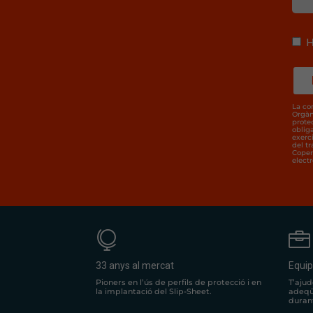
H
La co
Orgàn
prote
oblig
exerci
del t
Coper
electr


33 anys al mercat
Equip
Pioners en l’ús de perfils de protecció i en
T’aju
la implantació del Slip-Sheet.
adeqü
durant