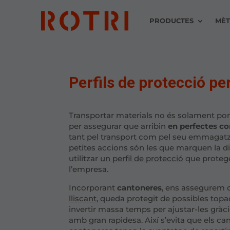
PRODUCTES
MÈT
Perfils de protecció pe
Transportar materials no és solament porta
per assegurar que arribin
en perfectes c
tant pel transport com pel seu emmagatz
petites accions són les que marquen la dif
utilitzar
un perfil de protecció
que protege
l’empresa.
Incorporant
cantoneres
, ens assegurem d
lliscant
, queda protegit de possibles top
invertir massa temps per ajustar-les gràci
amb gran rapidesa. Així s’evita que els ca