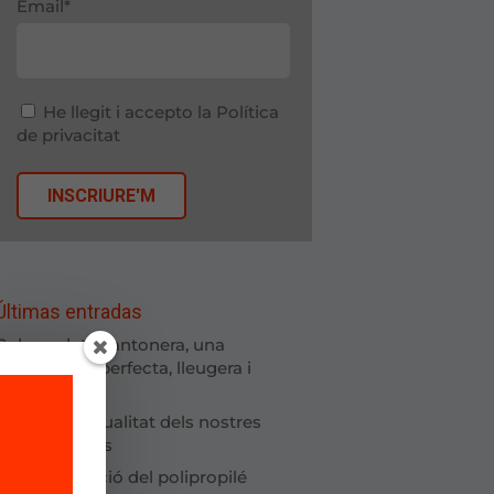
Email*
He llegit i accepto la
Política
de privacitat
Últimas entradas
Cubrepalet i cantonera, una
combinació perfecta, lleugera i
resistent
Millorem la qualitat dels nostres
procediments
Personalització del polipropilé