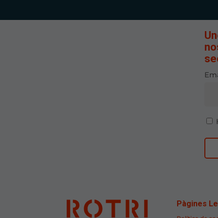
Un
no
se
Ema
Pàgines Le