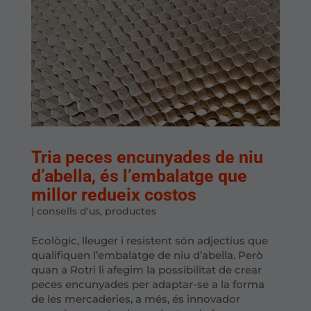
Tria peces encunyades de niu
d’abella, és l’embalatge que
millor redueix costos
|
consells d'us
,
productes
Ecològic, lleuger i resistent són adjectius que
qualifiquen l’embalatge de niu d’abella. Però
quan a Rotri li afegim la possibilitat de crear
peces encunyades per adaptar-se a la forma
de les mercaderies, a més, és innovador