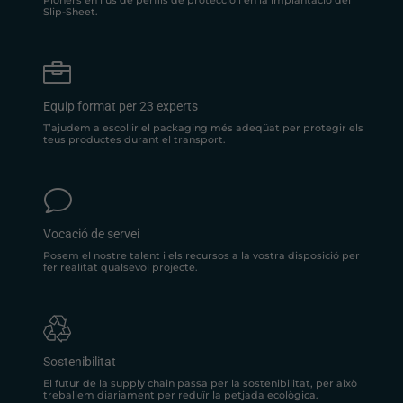
Pioners en l’ús de perfils de protecció i en la implantació del
Slip-Sheet.

Equip format per 23 experts
T’ajudem a escollir el packaging més adeqüat per protegir els
teus productes durant el transport.
v
Vocació de servei
Posem el nostre talent i els recursos a la vostra disposició per
fer realitat qualsevol projecte.
Sostenibilitat
El futur de la supply chain passa per la sostenibilitat, per això
treballem diariament per reduïr la petjada ecològica.