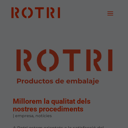
Millorem la qualitat dels
nostres procediments
|
empresa
,
notícies
A Rotri estem orientats a la satisfacció del