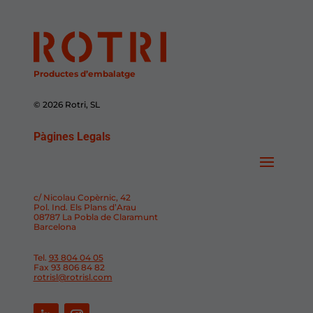
Productes d’embalatge
© 2026 Rotri, SL
Pàgines Legals
c/ Nicolau Copèrnic, 42
Pol. Ind. Els Plans d’Arau
08787 La Pobla de Claramunt
Barcelona
Tel.
93 804 04 05
Fax 93 806 84 82
rotrisl@rotrisl.com