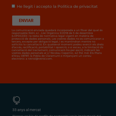
He llegit i accepto la Política de privacitat
La comunicació enviada quedarà incorporada a un fitxer del qual és
responsable Rotri, s.l. , Llei Orgànica 3/2018 de 5 de desembre
(LOPDGDD) i la resta de normativa legal vigent en matèria de
protecció de dades personals. Les vostres dades no es comunicaran a
tercers, excepte per obligació legal, i es mantindran mentre no
sol·licitis la cancel·lació. En qualsevol moment podeu exercir els drets
d’accés, rectificació, portabilitat i oposició, o si escau, a la limitació i/o
cancel·lació del tractament, comunicant-ho per escrit, indicant les
vostres dades personals al c/ Nicolau Copernic, 42 Pol. Ind. Els Plans
d’Arau 08787, la Pobla de Claramunt o mitjançant un correu
electrònic a rotrisl@rotrisl.com.

33 anys al mercat