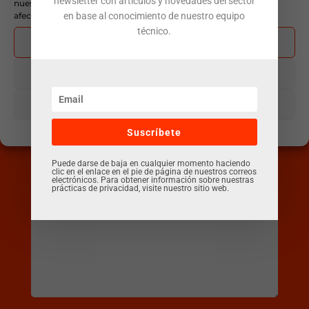
newsletter con artículos y novedades del sector
nuestra web. No consentir o retirar el consentimiento, puede
Email
afectar negativamente a ciertas características y funciones.
en base al conocimiento de nuestro equipo
técnico.
Aceptar
Denegar
Assumpte
Ver preferencias
Política de cookies
Política de privacitat
Avís legal
Suscríbete
Missatge (opcional)
Puede darse de baja en cualquier momento haciendo
clic en el enlace en el pie de página de nuestros correos
electrónicos. Para obtener información sobre nuestras
prácticas de privacidad, visite nuestro sitio web.