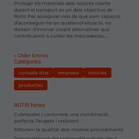
Protegir els materials dels nostres clients
durant el transport és un dels objectius de
Rotri. Per assegurar-nos de què som capaços
d’aconseguir-ho en qualsevol situació, no
deixem d’innovar creant alternatives que
contribueixin a cuidar les mercaderies....
« Older Entries
Categories
consells d'us
empresa
notícies
productes
ROTRI News
Cubrepalet i cantonera, una combinació
perfecta, lleugera i resistent
Millorem la qualitat dels nostres procediments
Personalització del polipropilé cel·lular per a