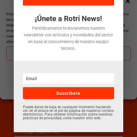
consentimiento de las
cookies
Para ofrecer las mejores experiencias, utilizamos tecnologías como
¡Únete a Rotri News!
Podem ajudar-te?
las cookies para almacenar y/o acceder a la información del
dispositivo. El consentimiento de estas tecnologías nos permitirá
Periódicamente te enviaremos nuestro
procesar datos como el comportamiento de navegación y mejorar
newsletter con artículos y novedades del sector
nuestra web. No consentir o retirar el consentimiento, puede
afectar negativamente a ciertas características y funciones.
en base al conocimiento de nuestro equipo
Nom
técnico.
Aceptar
Denegar
Email
Ver preferencias
Política de cookies
Política de privacitat
Avís legal
Suscríbete
Assumpte
Puede darse de baja en cualquier momento haciendo
clic en el enlace en el pie de página de nuestros correos
electrónicos. Para obtener información sobre nuestras
prácticas de privacidad, visite nuestro sitio web.
Missatge (opcional)