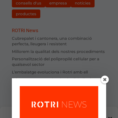
consells d'us
empresa
notícies
productes
ROTRI News
Cubrepalet i cantonera, una combinació
perfecta, lleugera i resistent
Millorem la qualitat dels nostres procediments
Personalització del polipropilé cel·lular per a
qualsevol sector
L’embalatge evoluciona i Rotri amb ell
Tria peces encunyades de niu d’abella, és
l’embalatge que millor redueix costos
Marc protector amb cantonera per assegurar
tant l’interior de les caixes com els palets
Gestionar el