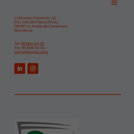
c/ Nicolau Copèrnic, 42
Pol. Ind. Els Plans d’Arau
08787 La Pobla de Claramunt
Barcelona
Tel.
93 804 04 05
Fax 93 806 84 82
rotrisl@rotrisl.com