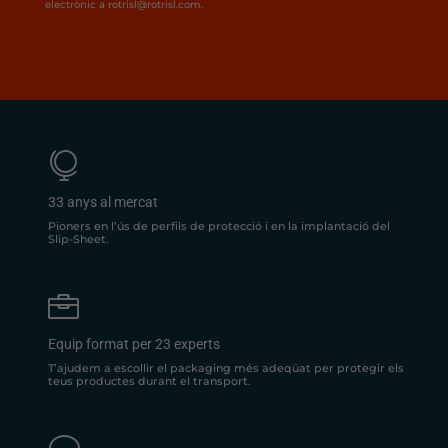
electrònic a rotrisl@rotrisl.com.

33 anys al mercat
Pioners en l’ús de perfils de protecció i en la implantació del
Slip-Sheet.

Equip format per 23 experts
T’ajudem a escollir el packaging més adeqüat per protegir els
teus productes durant el transport.