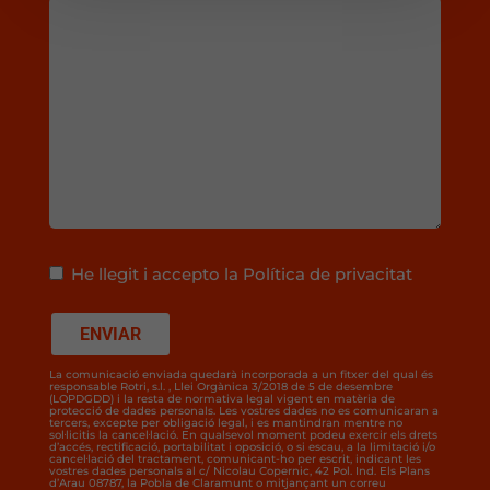
He llegit i accepto la Política de privacitat
La comunicació enviada quedarà incorporada a un fitxer del qual és
responsable Rotri, s.l. , Llei Orgànica 3/2018 de 5 de desembre
(LOPDGDD) i la resta de normativa legal vigent en matèria de
protecció de dades personals. Les vostres dades no es comunicaran a
tercers, excepte per obligació legal, i es mantindran mentre no
sol·licitis la cancel·lació. En qualsevol moment podeu exercir els drets
d’accés, rectificació, portabilitat i oposició, o si escau, a la limitació i/o
cancel·lació del tractament, comunicant-ho per escrit, indicant les
vostres dades personals al c/ Nicolau Copernic, 42 Pol. Ind. Els Plans
d’Arau 08787, la Pobla de Claramunt o mitjançant un correu