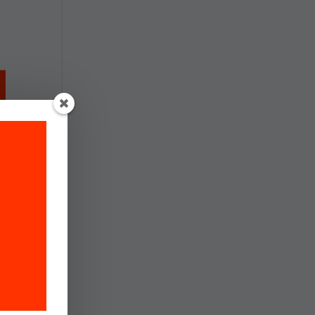
ra
s
ón y