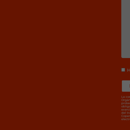
H
La co
Orgàn
prote
oblig
exerci
del t
Coper
electr