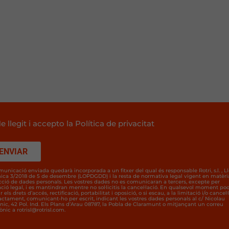
e llegit i accepto la Política de privacitat
municació enviada quedarà incorporada a un fitxer del qual és responsable Rotri, s.l. , Ll
ica 3/2018 de 5 de desembre (LOPDGDD) i la resta de normativa legal vigent en matèri
cció de dades personals. Les vostres dades no es comunicaran a tercers, excepte per
ació legal, i es mantindran mentre no sol·licitis la cancel·lació. En qualsevol moment po
r els drets d’accés, rectificació, portabilitat i oposició, o si escau, a la limitació i/o cancel·
ractament, comunicant-ho per escrit, indicant les vostres dades personals al c/ Nicolau
nic, 42 Pol. Ind. Els Plans d’Arau 08787, la Pobla de Claramunt o mitjançant un correu
ònic a rotrisl@rotrisl.com.