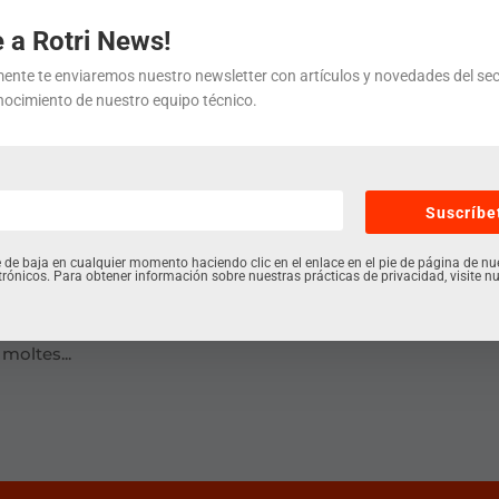
vamente a ciertas características y funciones.
 a Rotri News!
ente te enviaremos nuestro newsletter con artículos y novedades del sec
Aceptar
Denegar
Ver preferenci
sportar productes és quedar-se ancorat en el passat: tot
nocimiento de nuestro equipo técnico.
mbé. A Rotri portem 25 anys assegurant-nos de què els seu
s i en aquest temps...
Política de cookies
Política de privacitat
Avís legal
Suscríbe
da càrrega
 de baja en cualquier momento haciendo clic en el enlace en el pie de página de nu
trónicos. Para obtener información sobre nuestras prácticas de privacidad, visite nu
balatge, assessorem als nostres clients per ajudar-los a
 lliscant, per exemple, és una fantàstica forma d’optimitzar
 moltes...