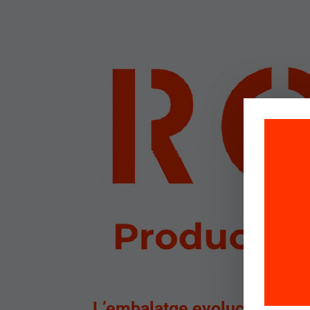
Para o
almace
tecnol
L’embalatge evoluciona i Ro
mejora