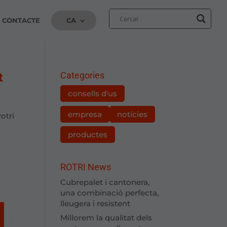
CONTACTE
CA
t
Categories
consells d'us
empresa
notícies
otri
s
productes
ROTRI News
Cubrepalet i cantonera,
una combinació perfecta,
lleugera i resistent
Millorem la qualitat dels