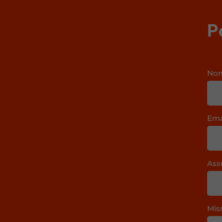
P
No
Ema
Ass
Mis