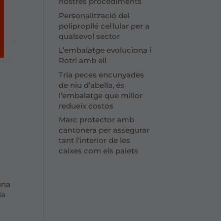
nostres procediments
Personalització del
polipropilé cel·lular per a
qualsevol sector
L’embalatge evoluciona i
Rotri amb ell
Tria peces encunyades
de niu d’abella, és
l’embalatge que millor
redueix costos
Marc protector amb
cantonera per assegurar
tant l’interior de les
caixes com els palets
una
la