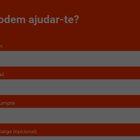
odem ajudar-te?
m
il
umpte
satge (opcional)