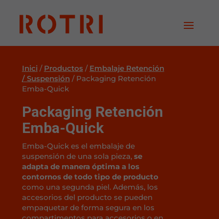
Inici
/
Productos
/
Embalaje Retención
/ Suspensión
/
Packaging Retención
Emba-Quick
Packaging Retención
Emba-Quick
Emba-Quick es el embalaje de
suspensión de una sola pieza,
se
adapta de manera óptima a los
contornos de todo tipo de producto
como una segunda piel. Además, los
accesorios del producto se pueden
empaquetar de forma segura en los
compartimentos para accesorios o en