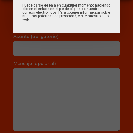
Puede darse de baja en cualquier momento haciendo
Correo electrónico (obligatorio)
clic en el enlace en el pie de página de nuestros
correos electrónicos. Para obtener información sobre
nuestras prácticas de privacidad, visite nuestro sitio
web.
Asunto (obligatorio)
Mensaje (opcional)