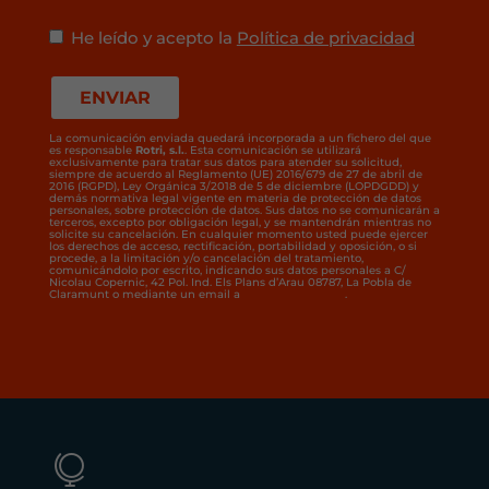
He leído y acepto la
Política de privacidad
La comunicación enviada quedará incorporada a un fichero del que
es responsable
Rotri, s.l.
. Esta comunicación se utilizará
exclusivamente para tratar sus datos para atender su solicitud,
siempre de acuerdo al Reglamento (UE) 2016/679 de 27 de abril de
2016 (RGPD), Ley Orgánica 3/2018 de 5 de diciembre (LOPDGDD) y
demás normativa legal vigente en materia de protección de datos
personales, sobre protección de datos. Sus datos no se comunicarán a
terceros, excepto por obligación legal, y se mantendrán mientras no
solicite su cancelación. En cualquier momento usted puede ejercer
los derechos de acceso, rectificación, portabilidad y oposición, o si
procede, a la limitación y/o cancelación del tratamiento,
comunicándolo por escrito, indicando sus datos personales a C/
Nicolau Copernic, 42 Pol. Ind. Els Plans d’Arau 08787, La Pobla de
Claramunt o mediante un email a
rotrisl@rotrisl.com
.
